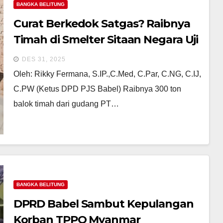
BANGKA BELITUNG
Curat Berkedok Satgas? Raibnya
Timah di Smelter Sitaan Negara Uji
Nyali Negara Menegakkan Hukum
DES 31, 2025
Oleh: Rikky Fermana, S.IP.,C.Med, C.Par, C.NG, C.IJ,
C.PW (Ketus DPD PJS Babel) Raibnya 300 ton
balok timah dari gudang PT…
BANGKA BELITUNG
DPRD Babel Sambut Kepulangan
Korban TPPO Myanmar