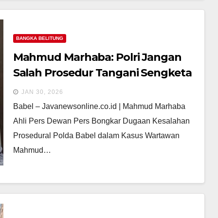
BANGKA BELITUNG
Mahmud Marhaba: Polri Jangan
Salah Prosedur Tangani Sengketa
Jurnalistik di Bangka Belitung
JAN 30, 2026
Babel – Javanewsonline.co.id | Mahmud Marhaba
Ahli Pers Dewan Pers Bongkar Dugaan Kesalahan
Prosedural Polda Babel dalam Kasus Wartawan
Mahmud…