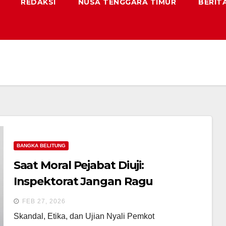
REDAKSI
NUSA TENGGARA TIMUR
BERIT
BANGKA BELITUNG
Saat Moral Pejabat Diuji:
Inspektorat Jangan Ragu
Bertindak (Opini)
FEB 27, 2026
Skandal, Etika, dan Ujian Nyali Pemkot