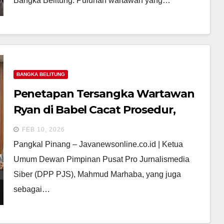
Bangka Belitung. Puluhan wartawan yang…
BANGKA BELITUNG
Penetapan Tersangka Wartawan
Ryan di Babel Cacat Prosedur,
Hentikan Kriminalisasi Pers!
FEB 10, 2026
Pangkal Pinang – Javanewsonline.co.id | Ketua
Umum Dewan Pimpinan Pusat Pro Jurnalismedia
Siber (DPP PJS), Mahmud Marhaba, yang juga
sebagai…