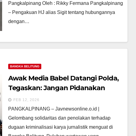
Pangkalpinang Oleh : Rikky Fermana Pangkalpinang
– Pengakuan HJ alias Sigit tentang hubungannya
dengan…
BANGKA BELITUNG
Awak Media Babel Datangi Polda,
Tegaskan: Jangan Pidanakan
Karya Jurnalistik
FEB 12, 2026
PANGKALPINANG – Javnewsonline.o.id |
Gelombang solidaritas dan penolakan terhadap
dugaan kriminalisasi karya jurnalistik menguat di