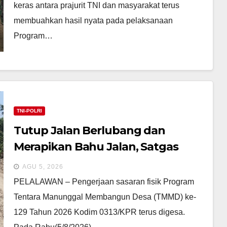
keras antara prajurit TNI dan masyarakat terus
membuahkan hasil nyata pada pelaksanaan
Program…
TNI-POLRI
​Tutup Jalan Berlubang dan
Merapikan Bahu Jalan, Satgas
TMMD ke-129 Kodim 0313/KPR
AGU 5, 2026
Dipacu Hingga Jembatan T. Tahal
​PELALAWAN – Pengerjaan sasaran fisik Program
Tentara Manunggal Membangun Desa (TMMD) ke-
129 Tahun 2026 Kodim 0313/KPR terus digesa.