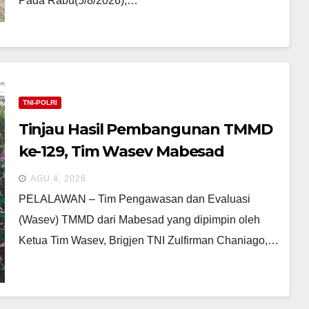
Pada Rabu(5/8/2026),…
TNI-POLRI
Tinjau Hasil Pembangunan TMMD
ke-129, Tim Wasev Mabesad
Brigjen TNI Zulfirman Chaniago,
AGU 4, 2026
S.I.P., M.Han Evaluasi Sasaran Fisik.
​PELALAWAN – Tim Pengawasan dan Evaluasi
(Wasev) TMMD dari Mabesad yang dipimpin oleh
Ketua Tim Wasev, Brigjen TNI Zulfirman Chaniago,…