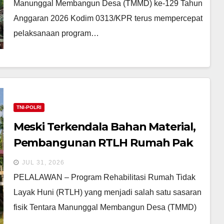
Baru
Manunggal Membangun Desa (TMMD) ke-129 Tahun
Anggaran 2026 Kodim 0313/KPR terus mempercepat
pelaksanaan program…
TNI-POLRI
Meski Terkendala Bahan Material,
Pembangunan RTLH Rumah Pak
Dedi di Desa Pangkalan Terap
JUL 31, 2026
Capai Progres 70 Persen
PELALAWAN – Program Rehabilitasi Rumah Tidak
Layak Huni (RTLH) yang menjadi salah satu sasaran
fisik Tentara Manunggal Membangun Desa (TMMD)
…