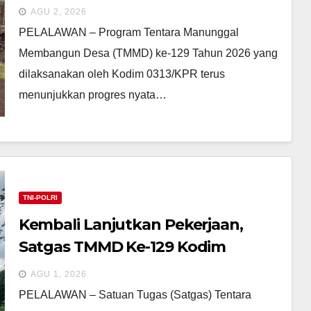
di TMMD ke-129 Kodim 0313/Kpr
AGU 2, 2026
Terus Digesa
​PELALAWAN – Program Tentara Manunggal
Membangun Desa (TMMD) ke-129 Tahun 2026 yang
dilaksanakan oleh Kodim 0313/KPR terus
menunjukkan progres nyata…
TNI-POLRI
Kembali Lanjutkan Pekerjaan,
Satgas TMMD Ke-129 Kodim
0313/KPR Geber Pembangunan
AGU 1, 2026
Rumah Bapak Diasan di Desa Parit
PELALAWAN – Satuan Tugas (Satgas) Tentara