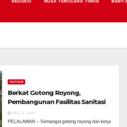
REDAKSI
NUSA TENGGARA TIMUR
BERIT
TNI-POLRI
Berkat Gotong Royong,
Pembangunan Fasilitas Sanitasi
Mushala Al-Hijrah Pangkalan Terap
AGU 5, 2026
Dekati Tahap Akhir
​PELALAWAN – Semangat gotong royong dan kerja