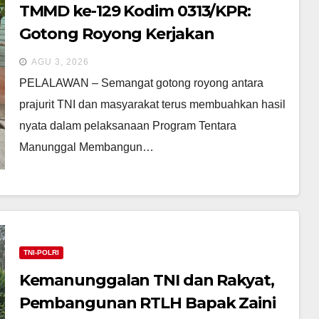
TMMD ke-129 Kodim 0313/KPR:
Gotong Royong Kerjakan
Pembangunan MCK Masjid Al-
AGU 3, 2026
Hijrah di Dusun 1 Capai Progres 70
​PELALAWAN – Semangat gotong royong antara
Persen
prajurit TNI dan masyarakat terus membuahkan hasil
nyata dalam pelaksanaan Program Tentara
Manunggal Membangun…
TNI-POLRI
Kemanunggalan TNI dan Rakyat,
Pembangunan RTLH Bapak Zaini