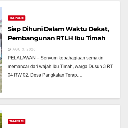
TNI-POLRI
Siap Dihuni Dalam Waktu Dekat,
Pembangunan RTLH Ibu Timah
Dalam TMMD ke-129 Kodim
AGU 3, 2026
0313/KPR Capai Progres 80 Persen
​PELALAWAN – Senyum kebahagiaan semakin
memancar dari wajah Ibu Timah, warga Dusun 3 RT
04 RW 02, Desa Pangkalan Terap.…
TNI-POLRI