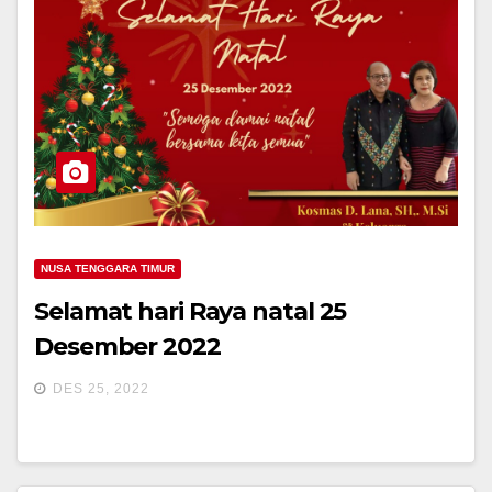
NUSA TENGGARA TIMUR
Selamat hari Raya natal 25
Desember 2022
DES 25, 2022