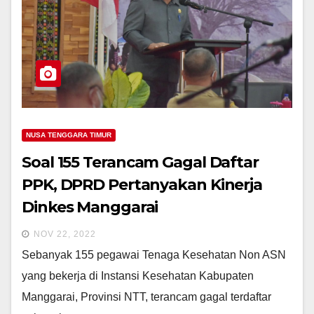
NUSA TENGGARA TIMUR
Soal 155 Terancam Gagal Daftar
PPK, DPRD Pertanyakan Kinerja
Dinkes Manggarai
NOV 22, 2022
Sebanyak 155 pegawai Tenaga Kesehatan Non ASN
yang bekerja di Instansi Kesehatan Kabupaten
Manggarai, Provinsi NTT, terancam gagal terdaftar