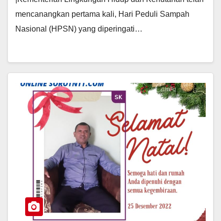
mencanangkan pertama kali, Hari Peduli Sampah
Nasional (HPSN) yang diperingati…