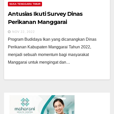
NUSA TENGGARA TIMUR
Antusias Ikuti Survey Dinas
Perikanan Manggarai
NOV 22, 2022
Program Budidaya Ikan yang dicanangkan Dinas
Perikanan Kabupaten Manggarai Tahun 2022,
menjadi sebuah momentum bagi masyarakat
Manggarai untuk mengingat dan…