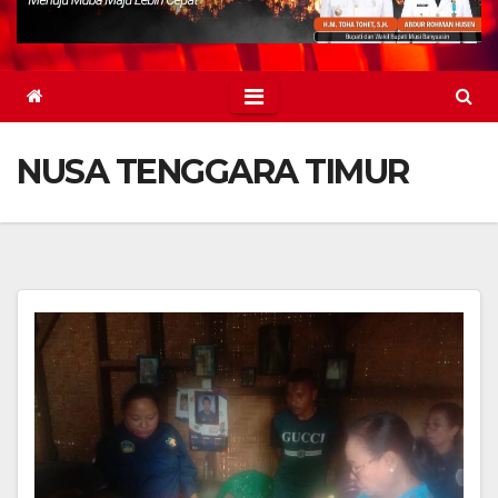
NUSA TENGGARA TIMUR