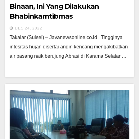
Binaan, Ini Yang Dilakukan
Bhabinkamtibmas
DES 24, 2022
Takalar (Sulsel) – Javanewsonline.co.id | Tingginya
intesitas hujan disertai angin kencang mengakibatkan
air pasang naik berujung Abrasi di Karama Selatan…