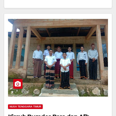
NUSA TENGGARA TIMUR