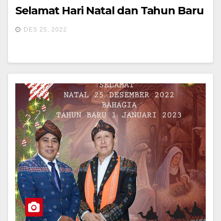
Selamat Hari Natal dan Tahun Baru
DES 25, 2022