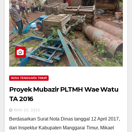
NUSA TENGGARA TIMUR
Proyek Mubazir PLTMH Wae Watu
TA 2016
NOV 22, 2022
Berdasarkan Surat Nota Dinas tanggal 12 April 2017,
dari Inspektur Kabupaten Manggarai Timur, Mikael