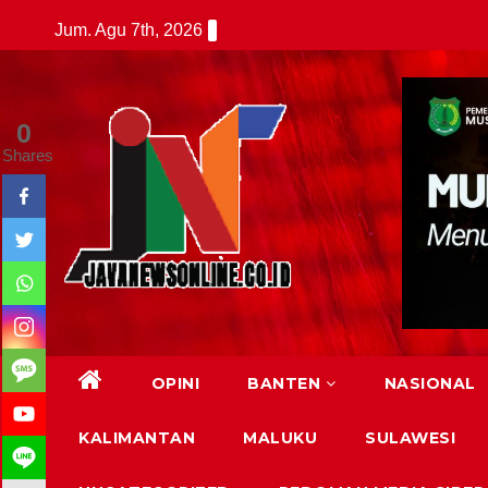
Skip
Jum. Agu 7th, 2026
to
content
0
Shares
OPINI
BANTEN
NASIONAL
KALIMANTAN
MALUKU
SULAWESI