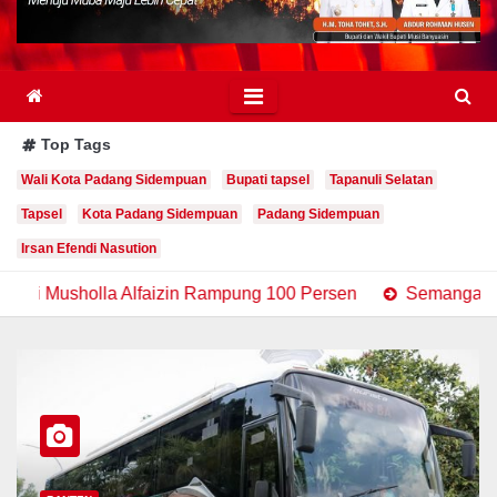
Top Tags
Wali Kota Padang Sidempuan
Bupati tapsel
Tapanuli Selatan
Tapsel
Kota Padang Sidempuan
Padang Sidempuan
Irsan Efendi Nasution
zin Rampung 100 Persen
Semangat Gotong Royong Mene