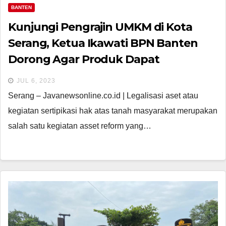
BANTEN
Kunjungi Pengrajin UMKM di Kota
Serang, Ketua Ikawati BPN Banten
Dorong Agar Produk Dapat
Dipasarkan Melalui Marketplace
JUL 6, 2023
Serang – Javanewsonline.co.id | Legalisasi aset atau
kegiatan sertipikasi hak atas tanah masyarakat merupakan
salah satu kegiatan asset reform yang…