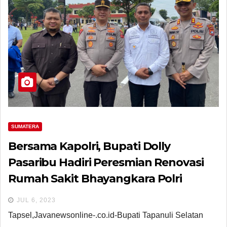
SUMATERA
Bersama Kapolri, Bupati Dolly
Pasaribu Hadiri Peresmian Renovasi
Rumah Sakit Bhayangkara Polri
Tingkat II Medan dan Mapolres Tapsel
JUL 6, 2023
Tapsel,Javanewsonline-.co.id-Bupati Tapanuli Selatan