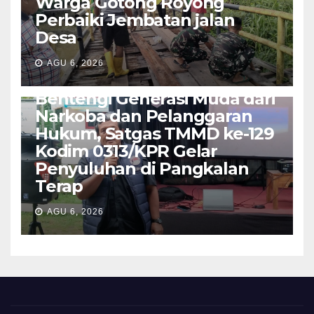
Warga Gotong Royong
Perbaiki Jembatan jalan
Desa
AGU 6, 2026
SUMATERA
Bentengi Generasi Muda dari
Narkoba dan Pelanggaran
Hukum, Satgas TMMD ke-129
Kodim 0313/KPR Gelar
Penyuluhan di Pangkalan
Terap
AGU 6, 2026