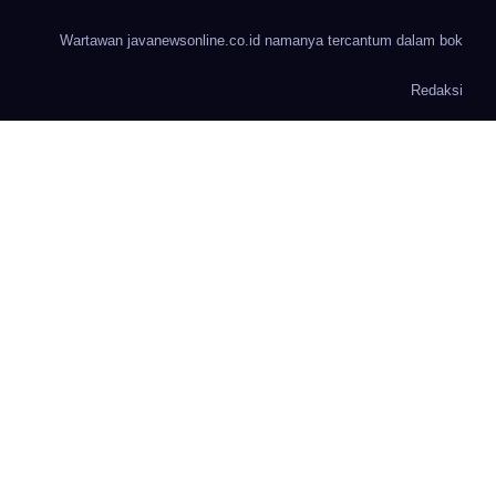
Wartawan javanewsonline.co.id namanya tercantum dalam bok
Redaksi