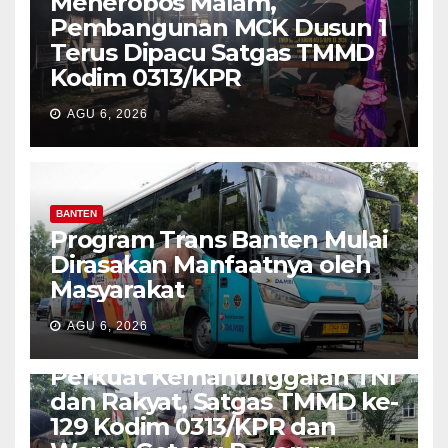
Menerobos Malam,
Pembangunan MCK Dusun 1
Terus Dipacu Satgas TMMD
Kodim 0313/KPR
AGU 6, 2026
BANTEN
Program Trans Banten Mulai
Dirasakan Manfaatnya oleh
Masyarakat
AGU 6, 2026
TNI-POLRI
Perkuat Kemanunggalan TNI
dan Rakyat, Satgas TMMD ke-
129 Kodim 0313/KPR dan