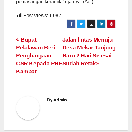
pemasangan keramik,” ujarnya. (Adi)
Post Views:
1.082
Navigasi
Bupati
Jalan lintas Menuju
Pelalawan Beri
Desa Mekar Tanjung
pos
Penghargaan
Baru 2 Hari Selesai
CSR Kepada PHE
Sudah Retak
Kampar
By
Admin