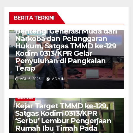
BERITA TERKINI
SUMATERA
Bentengi Generasi Muda dari
Narkoba dan Pelanggaran
Hukum, Satgas TMMD ke-129
Kodim 0313/KPR Gelar
Penyuluhan di Pangkalan
Terap
AGU 6, 2026
ADMIN
SUMATERA
Kejar Target TMMD ke-129,
Satgas Kodim 0313/KPR
‘Serbu’ Lembur Pengerjaan
Rumah Ibu Timah Pada