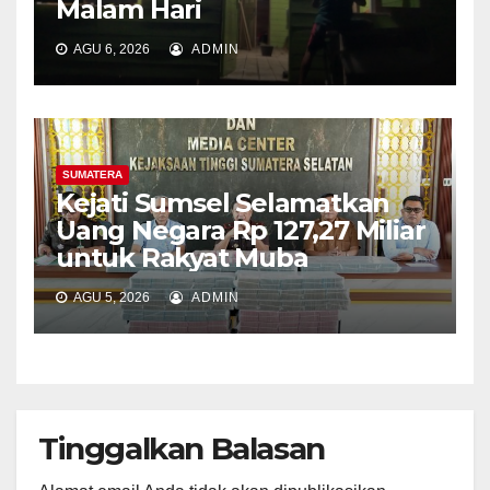
Malam Hari
AGU 6, 2026
ADMIN
SUMATERA
Kejati Sumsel Selamatkan
Uang Negara Rp 127,27 Miliar
untuk Rakyat Muba
AGU 5, 2026
ADMIN
Tinggalkan Balasan