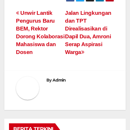
Navigasi
Unwir Lantik
Jalan Lingkungan
Pengurus Baru
dan TPT
pos
BEM, Rektor
Direalisasikan di
Dorong Kolaborasi
Dapil Dua, Amroni
Mahasiswa dan
Serap Aspirasi
Dosen
Warga
By
Admin
BERITA TERKINI