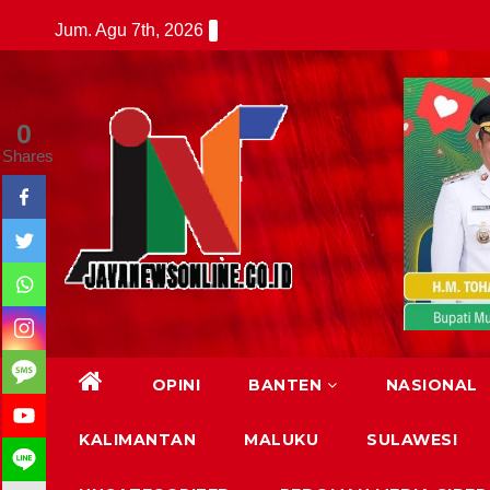
Skip
Jum. Agu 7th, 2026
to
content
0
Shares
OPINI
BANTEN
NASIONAL
KALIMANTAN
MALUKU
SULAWESI