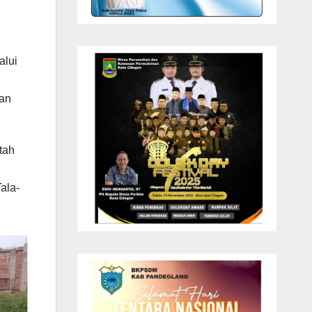
alui
gan
tah
ala-