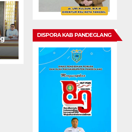
DISPORA KAB PANDEGLANG
ng
7
yat