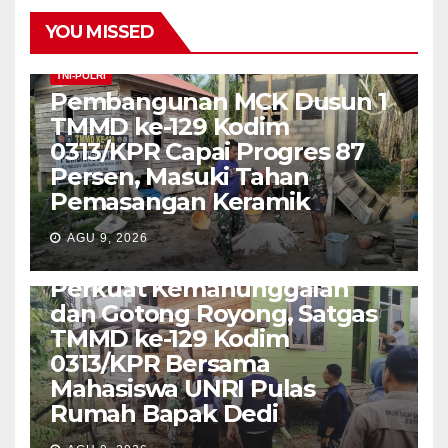
YOU MISSED
TNI-POLRI
Pembangunan MCK Dusun 1
TMMD ke-129 Kodim
0313/KPR Capai Progres 87
Persen, Masuki Tahan
Pemasangan Keramik
AGU 9, 2026
TNI-POLRI
Perkuat Kemanunggalan
dan Gotong Royong, Satgas
TMMD ke-129 Kodim
0313/KPR Bersama
Mahasiswa UNRI Pulas
Rumah Bapak Dedi