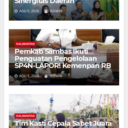
Sinergitas Daerah
AGU 5, 2026
ADMIN
KALIMANTAN
Pemkab Sambas Ikuti
Penguatan Pengelolaan
SP4N-LAPOR! Kemenpan RB
AGU 5, 2026
ADMIN
KALIMANTAN
Tim Kasti Cepala Sabet Juara