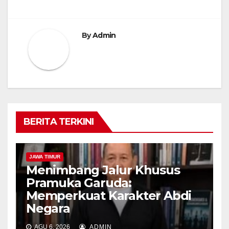
By
Admin
BERITA TERKINI
JAWA TIMUR
Menimbang Jalur Khusus
Pramuka Garuda:
Memperkuat Karakter Abdi
Negara
AGU 6, 2026
ADMIN