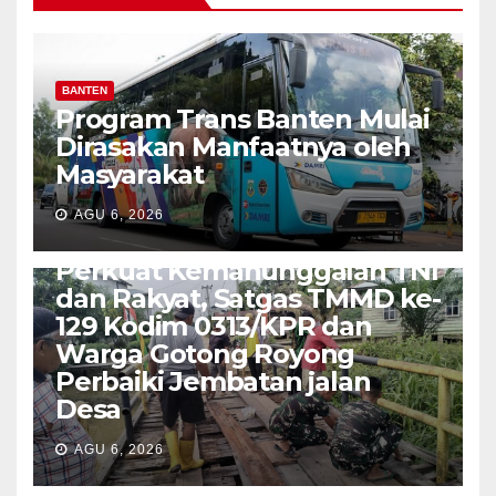
BANTEN
Program Trans Banten Mulai
Dirasakan Manfaatnya oleh
Masyarakat
AGU 6, 2026
TNI-POLRI
Perkuat Kemanunggalan TNI
dan Rakyat, Satgas TMMD ke-
129 Kodim 0313/KPR dan
Warga Gotong Royong
Perbaiki Jembatan jalan
Desa
AGU 6, 2026
SUMATERA