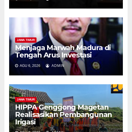
JAWA TIMUR
Menjaga Marwah Madura di
Tengah Arus Investasi
AGU 6, 2026
ADMIN
JAWA TIMUR
HIPPA Genggong Magetan
Realisasikan Pembangunan
Irigasi