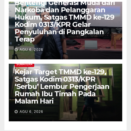
Bentengi Generasi Muda dari
Narkoba dan Pelanggaran
Hukum, Satgas TMMD ke-129
Kodim 0313/KPR Gelar
Penyuluhan di Pangkalan
Terap
AGU 6, 2026
SUMATERA
Kejar Target TMMD ke-129,
Satgas Kodim 0313/KPR
‘Serbu’ Lembur Pengerjaan
Rumah Ibu Timah Pada
Malam Hari
AGU 6, 2026