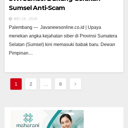
Sumsel Anti-Scam
MEI 26, 2026
Palembang — Javanewsonline.co.id | Upaya
menekan angka kejahatan siber di Provinsi Sumatera
Selatan (Sumsel) kini memasuki babak baru. Dewan
Pimpinan…
Navigasi
1
2
…
6
pos