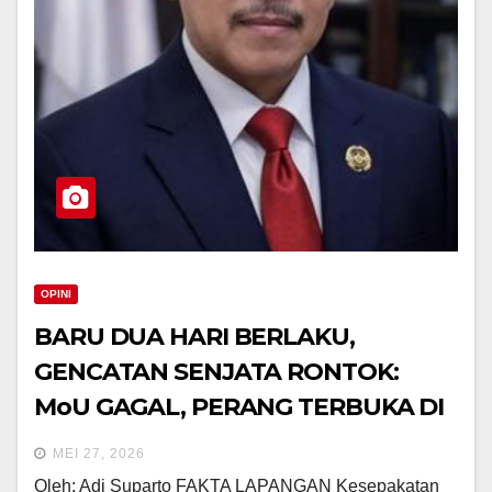
OPINI
BARU DUA HARI BERLAKU,
GENCATAN SENJATA RONTOK:
MoU GAGAL, PERANG TERBUKA DI
DEPAN MATA
MEI 27, 2026
Oleh: Adi Suparto FAKTA LAPANGAN Kesepakatan