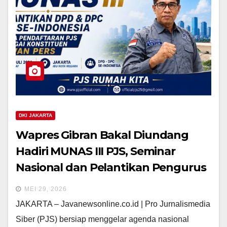
DKI JAKARTA
Wapres Gibran Bakal Diundang
Hadiri MUNAS III PJS, Seminar
Nasional dan Pelantikan Pengurus
DPD-DPC se-Indonesia
MEI 29, 2026
JAKARTA – Javanewsonline.co.id | Pro Jurnalismedia
Siber (PJS) bersiap menggelar agenda nasional