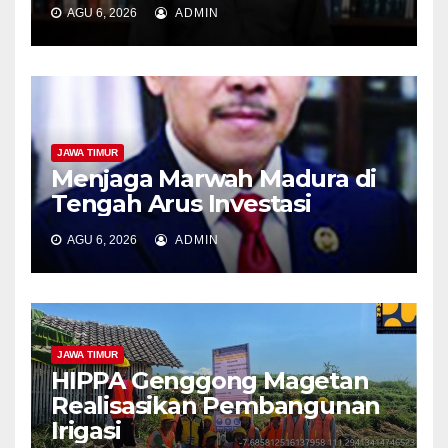
AGU 6, 2026
ADMIN
JAWA TIMUR
Menjaga Marwah Madura di
Tengah Arus Investasi
AGU 6, 2026
ADMIN
JAWA TIMUR
HIPPA Genggong Magetan
Realisasikan Pembangunan
Irigasi