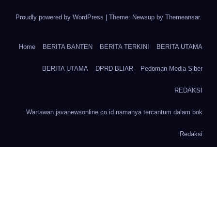
Proudly powered by WordPress
|
Theme: Newsup by
Themeansar
.
Home
BERITA BANTEN
BERITA TERKINI
BERITA UTAMA
BERITA UTAMA
DPRD BLIAR
Pedoman Media Siber
REDAKSI
Wartawan javanewsonline.co.id namanya tercantum dalam bok
Redaksi