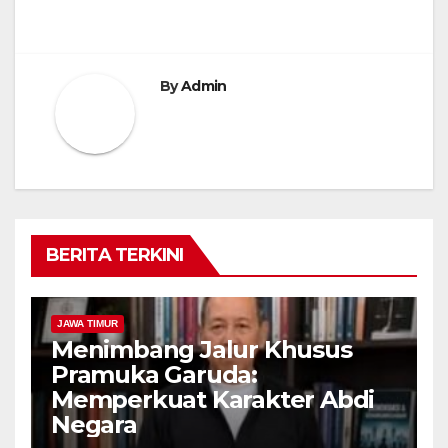
By
Admin
BERITA TERKINI
JAWA TIMUR
Menimbang Jalur Khusus
Pramuka Garuda:
Memperkuat Karakter Abdi
Negara