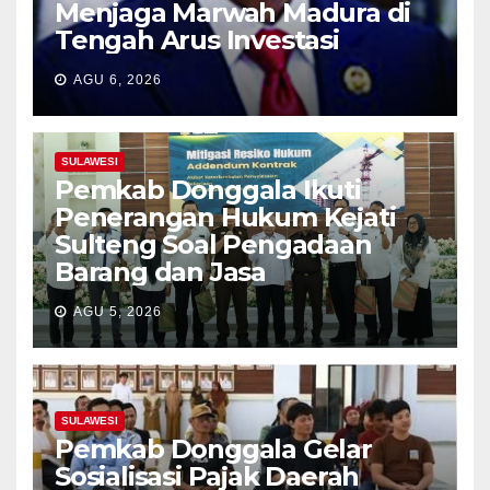
Menjaga Marwah Madura di
Tengah Arus Investasi
AGU 6, 2026
SULAWESI
Pemkab Donggala Ikuti
Penerangan Hukum Kejati
Sulteng Soal Pengadaan
Barang dan Jasa
AGU 5, 2026
SULAWESI
Pemkab Donggala Gelar
Sosialisasi Pajak Daerah