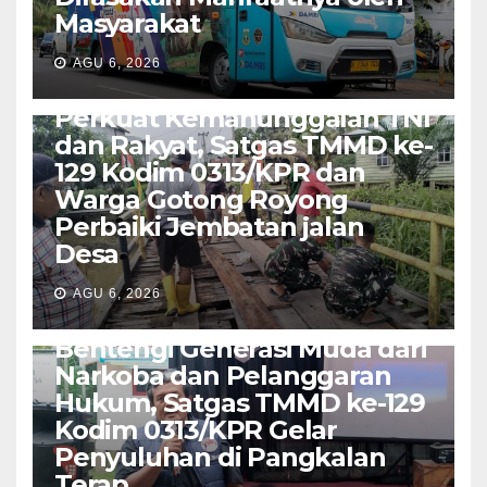
Masyarakat
AGU 6, 2026
TNI-POLRI
Perkuat Kemanunggalan TNI
dan Rakyat, Satgas TMMD ke-
129 Kodim 0313/KPR dan
Warga Gotong Royong
Perbaiki Jembatan jalan
Desa
AGU 6, 2026
SUMATERA
Bentengi Generasi Muda dari
Narkoba dan Pelanggaran
Hukum, Satgas TMMD ke-129
Kodim 0313/KPR Gelar
Penyuluhan di Pangkalan
Terap