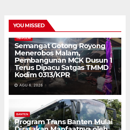
YOU MISSED
TNI-POLRI
Semangat Gotong Royong
Menerobos Malam,
Pembangunan MCK Dusun 1
Terus Dipacu Satgas TMMD
Kodim 0313/KPR
AGU 6, 2026
BANTEN
Program Trans Banten Mulai
Dirasakan Manfaatnya oleh