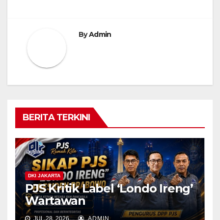
By
Admin
BERITA TERKINI
DKI JAKARTA
PJS Kritik Label ‘Londo Ireng’
Wartawan
JUL 28, 2026
ADMIN