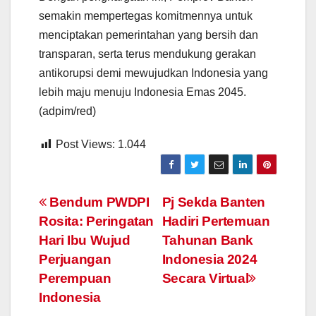
semakin mempertegas komitmennya untuk
menciptakan pemerintahan yang bersih dan
transparan, serta terus mendukung gerakan
antikorupsi demi mewujudkan Indonesia yang
lebih maju menuju Indonesia Emas 2045.
(adpim/red)
Post Views:
1.044
Navigasi
Bendum PWDPI
Pj Sekda Banten
Rosita: Peringatan
Hadiri Pertemuan
pos
Hari Ibu Wujud
Tahunan Bank
Perjuangan
Indonesia 2024
Perempuan
Secara Virtual
Indonesia