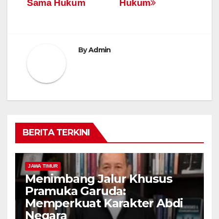
Sama Hukum
Hukum
By
Admin
BERITA TERKINI
JAWA TIMUR
Menimbang Jalur Khusus
Pramuka Garuda:
Memperkuat Karakter Abdi
Negara