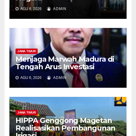
AGU 6, 2026
ADMIN
JAWA TIMUR
Menjaga Marwah Madura di
Tengah Arus Investasi
AGU 6, 2026
ADMIN
JAWA TIMUR
HIPPA Genggong Magetan
Realisasikan Pembangunan
Irigasi