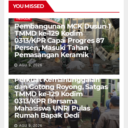
YOU MISSED
TNI-POLRI
Pembangunan MCK Dusun 1
TMMD ke-129 Kodim
0313/KPR Capai Progres 87
Persen, Masuki Tahan
Pemasangan Keramik
AGU 9, 2026
TNI-POLRI
Perkuat Kemanunggalan
dan Gotong Royong, Satgas
TMMD ke-129 Kodim
0313/KPR Bersama
Mahasiswa UNRI Pulas
Rumah Bapak Dedi
AGU 9, 2026