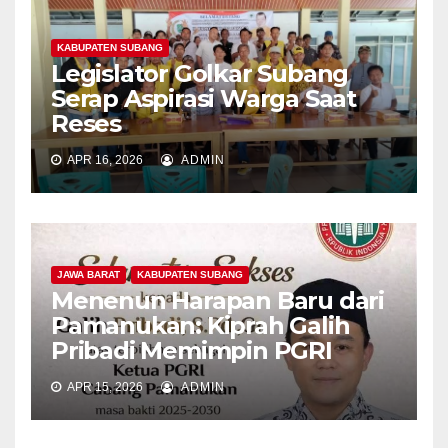
KABUPATEN SUBANG
Legislator Golkar Subang
Serap Aspirasi Warga Saat
Reses
APR 16, 2026
ADMIN
JAWA BARAT
KABUPATEN SUBANG
Menenun Harapan Baru dari
Pamanukan: Kiprah Galih
Pribadi Memimpin PGRI
APR 15, 2026
ADMIN