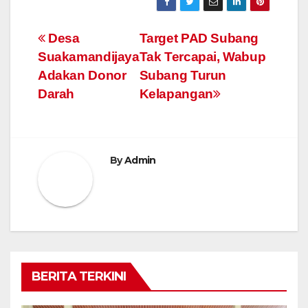
Navigasi
Desa
Target PAD Subang
Suakamandijaya
Tak Tercapai, Wabup
pos
Adakan Donor
Subang Turun
Darah
Kelapangan
By
Admin
BERITA TERKINI