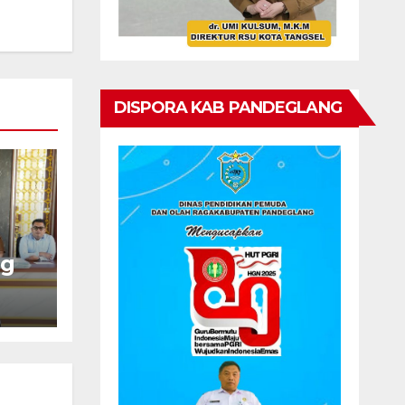
DISPORA KAB PANDEGLANG
ng
7
yat