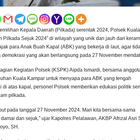
milihan Kepala Daerah (Pilkada) serentak 2024, Polsek Kuala
ilkada Sejuk 2024” di wilayah yang unik dan jauh dari kera
jak para Anak Buah Kapal (ABK) yang bekerja di laut, agar tid
esta demokrasi yang akan berlangsung pada 27 November menda
Bagian Kegiatan Polsek (KSPK) Aipda Ismardi, bersama anggot
abuhan Kuala Kampar untuk menyapa para ABK yang tengah
i di atas kapal, personel Polsek memberikan edukasi politik ser
lam pilkada.
put pada tanggal 27 November 2024. Mari kita bersama-sama
amai dan sejuk,” ujar Kapolres Pelalawan, AKBP Afrizal Asri 
oyo, SH.