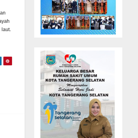
man
layah
laut.