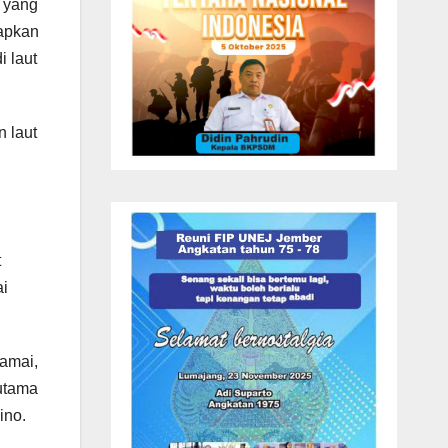
 yang
rapkan
i laut
 laut
t
ai
damai,
utama
ino.