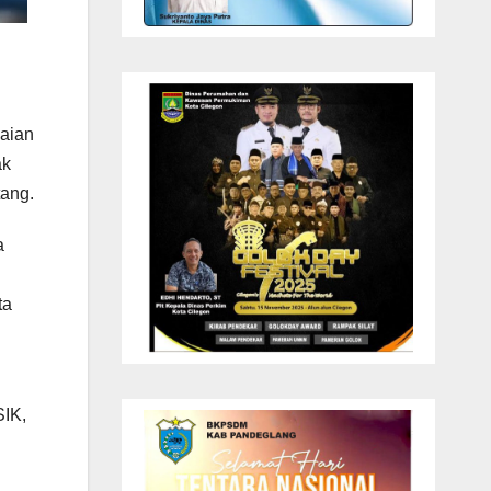
maian
ak
tang.
a
ta
SIK,