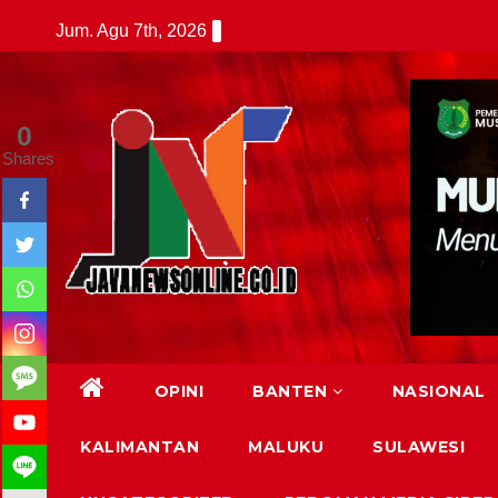
Skip
Jum. Agu 7th, 2026
to
content
0
Shares
OPINI
BANTEN
NASIONAL
KALIMANTAN
MALUKU
SULAWESI