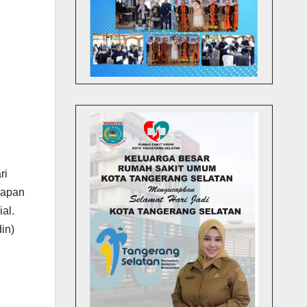
ri
rapan
al.
ddin)