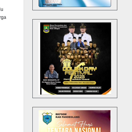
lu
rga