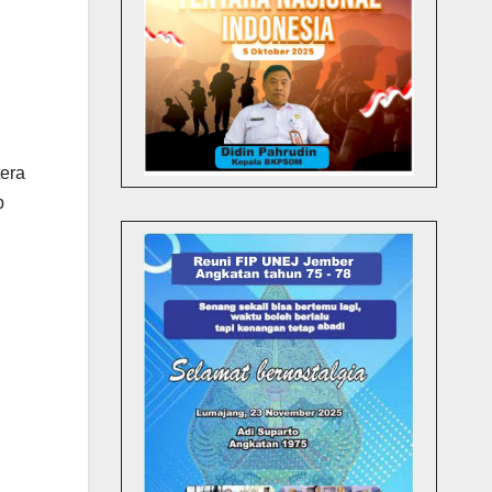
era
p