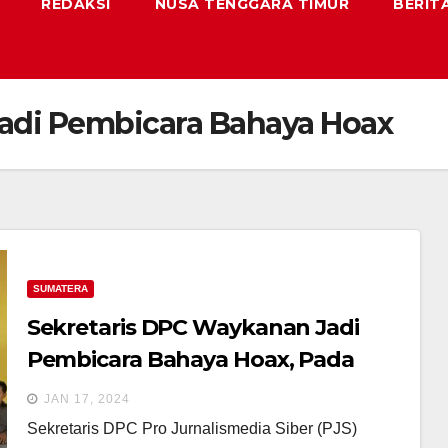
REDAKSI
NUSA TENGGARA TIMUR
BERIT
adi Pembicara Bahaya Hoax
SUMATERA
Sekretaris DPC Waykanan Jadi
Pembicara Bahaya Hoax, Pada
Kegiatan FPM
JAN 17, 2024
Sekretaris DPC Pro Jurnalismedia Siber (PJS)