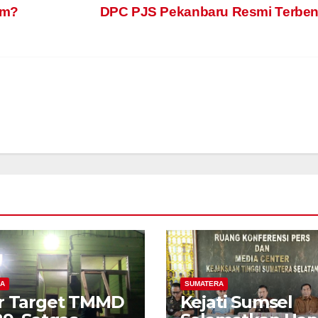
am?
DPC PJS Pekanbaru Resmi Terben
A
SUMATERA
r Target TMMD
Kejati Sumsel