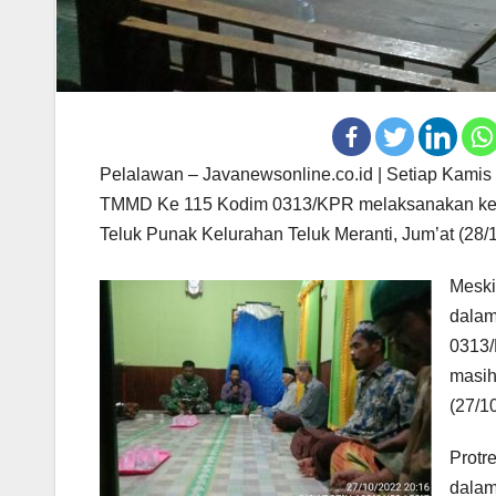
Pelalawan – Javanewsonline.co.id | Setiap Kami
TMMD Ke 115 Kodim 0313/KPR melaksanakan kegi
Teluk Punak Kelurahan Teluk Meranti, Jum’at (28/1
Meski
dalam
0313/
masih
(27/10
Protr
dalam