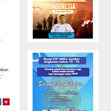
n
atkan
,”