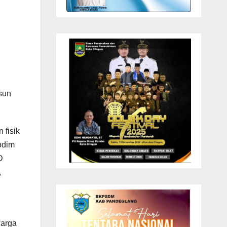
sun
 fisik
odim
D
,
warga