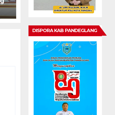
ng
7
yat
DISPORA KAB PANDEGLANG