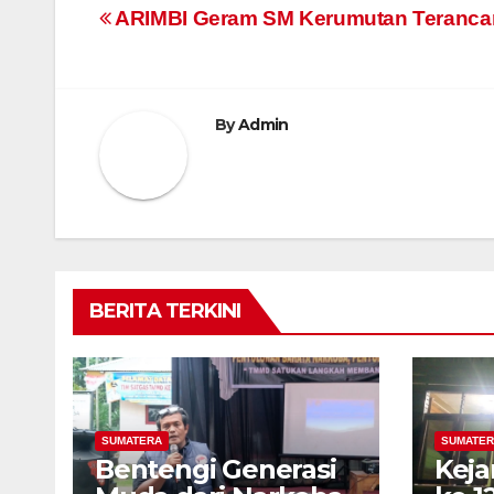
Navigasi
ARIMBI Geram SM Kerumutan Teranc
pos
By
Admin
BERITA TERKINI
SUMATERA
SUMATER
Bentengi Generasi
Keja