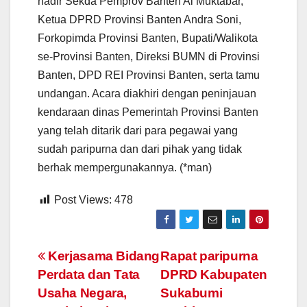
hadir Sekda Pemprov Banten Al Muktabar,
Ketua DPRD Provinsi Banten Andra Soni,
Forkopimda Provinsi Banten, Bupati/Walikota
se-Provinsi Banten, Direksi BUMN di Provinsi
Banten, DPD REI Provinsi Banten, serta tamu
undangan. Acara diakhiri dengan peninjauan
kendaraan dinas Pemerintah Provinsi Banten
yang telah ditarik dari para pegawai yang
sudah paripurna dan dari pihak yang tidak
berhak mempergunakannya. (*man)
Post Views:
478
Navigasi
Kerjasama Bidang
Rapat paripurna
Perdata dan Tata
DPRD Kabupaten
pos
Usaha Negara,
Sukabumi