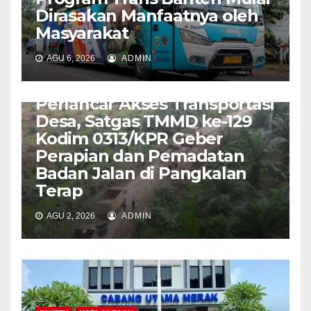
Dirasakan Manfaatnya oleh
Masyarakat
AGU 6, 2026
ADMIN
UNCATEGORIZED
Perlancar Akses Transportasi
Desa, Satgas TMMD ke-129
Kodim 0313/KPR Geber
Perapian dan Pemadatan
Badan Jalan di Pangkalan
Terap
AGU 2, 2026
ADMIN