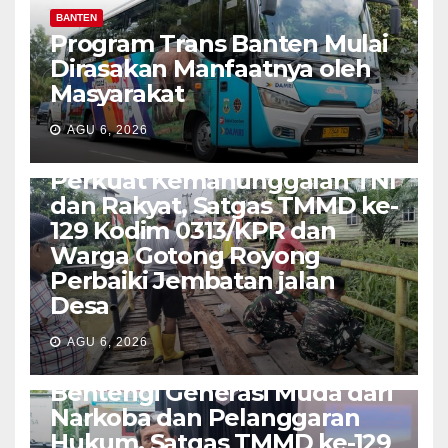
BANTEN
Program Trans Banten Mulai
Dirasakan Manfaatnya oleh
Masyarakat
AGU 6, 2026
TNI-POLRI
Perkuat Kemanunggalan TNI
dan Rakyat, Satgas TMMD ke-
129 Kodim 0313/KPR dan
Warga Gotong Royong
Perbaiki Jembatan jalan
Desa
AGU 6, 2026
SUMATERA
Bentengi Generasi Muda dari
Narkoba dan Pelanggaran
Hukum, Satgas TMMD ke-129