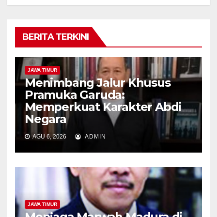
BERITA TERKINI
JAWA TIMUR
Menimbang Jalur Khusus
Pramuka Garuda:
Memperkuat Karakter Abdi
Negara
AGU 6, 2026
ADMIN
JAWA TIMUR
Menjaga Marwah Madura di