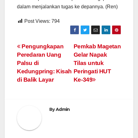
dalam menjalankan tugas ke depannya. (Ren)
Post Views:
794
Navigasi
Pengungkapan
Pemkab Magetan
Peredaran Uang
Gelar Napak
pos
Palsu di
Tilas untuk
Kedungpring: Kisah
Peringati HUT
di Balik Layar
Ke-349
By
Admin