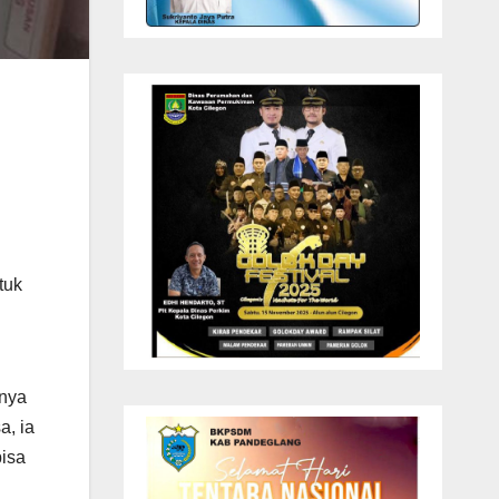
tuk
inya
a, ia
bisa