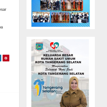
esar
pa