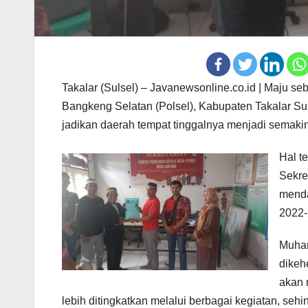
Takalar (Sulsel) – Javanewsonline.co.id | Maju 
Bangkeng Selatan (Polsel), Kabupaten Takalar S
jadikan daerah tempat tinggalnya menjadi semakin
Hal t
Sekre
menda
2022-
Muham
dikeh
akan 
lebih ditingkatkan melalui berbagai kegiatan, s