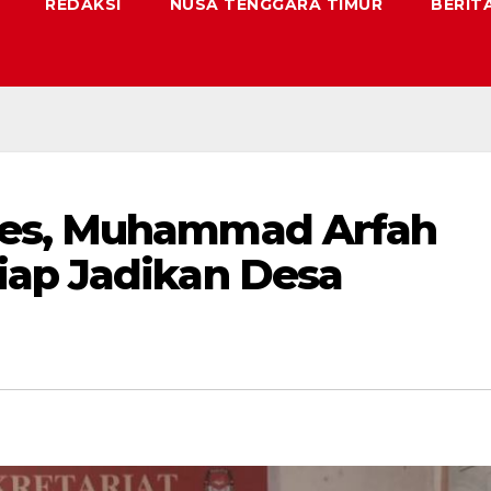
REDAKSI
NUSA TENGGARA TIMUR
BERIT
des, Muhammad Arfah
iap Jadikan Desa