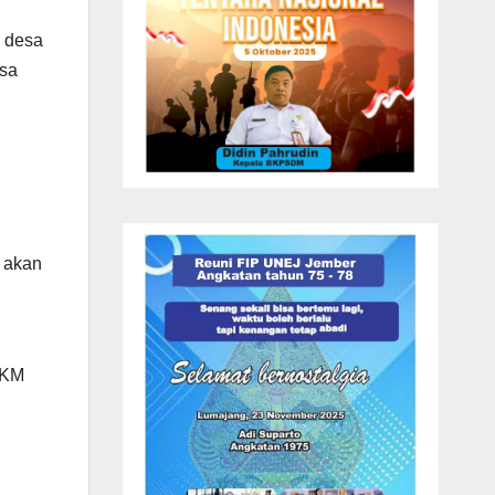
a desa
isa
 akan
MKM