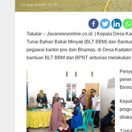
Takalar – Javanewsonline.co.id. | Kepala Desa 
Tunai Bahan Bakar Minyak (BLT BBM) dan Bantua
pegawai kantor pos dan Bhamas, di Desa Kadato
bantuan BLT BBM dan BPNT antusias melakukan v
Penye
pener
Binma
Kepal
progr
dilak
“Untu