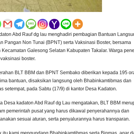
Kadaton Abd Rauf dg lau menghadiri pembagian Bantuan Langsu
n Pangan Non Tunai (BPNT) serta Vaksinasi Boster, bersama
n Kecamatan Galesong Selatan Kabupaten Takalar. Warga pen
aksinasi boster.
rahan BLT BBM dan BPNT Sembako diberikan kepada 195 or
ima bantuan, disaksikan langsung oleh Bhabinkamtibmas dan
s setempat, pada Sabtu (17/9) di kantor Desa Kadaton.
a Desa kadaton Abd Rauf dg Lau mengatakan, BLT BBM meru
am pemerintah pusat yang harus dikawal penyerahannya dan
sanakan sesuai aturan, serta penyalurannya harus transparan.
k itu kami mengundang Bhabinkamtibmas serta Binmas, agar d