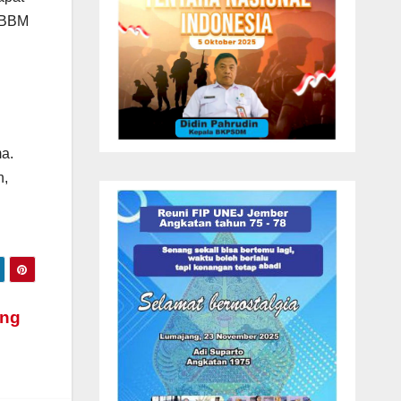
 BBM
i
a.
n,
ang