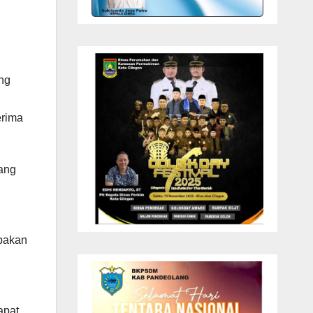
ng
erima
ang
pakan
apat