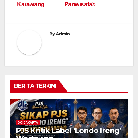
Karawang
Pariwisata
By
Admin
BERITA TERKINI
DKI JAKARTA
PJS Kritik Label ‘Londo Ireng’