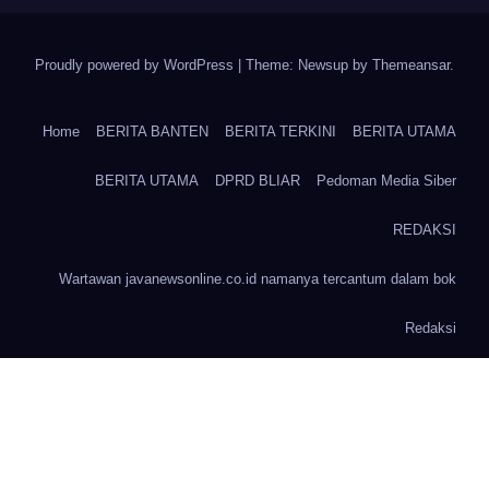
Proudly powered by WordPress
|
Theme: Newsup by
Themeansar
.
Home
BERITA BANTEN
BERITA TERKINI
BERITA UTAMA
BERITA UTAMA
DPRD BLIAR
Pedoman Media Siber
REDAKSI
Wartawan javanewsonline.co.id namanya tercantum dalam bok
Redaksi