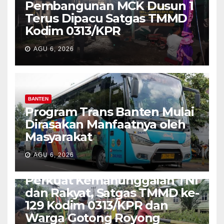
Pembangunan MCK Dusun 1
Terus Dipacu Satgas TMMD
Kodim 0313/KPR
AGU 6, 2026
BANTEN
Program Trans Banten Mulai
Dirasakan Manfaatnya oleh
Masyarakat
AGU 6, 2026
TNI-POLRI
Perkuat Kemanunggalan TNI
dan Rakyat, Satgas TMMD ke-
129 Kodim 0313/KPR dan
Warga Gotong Royong