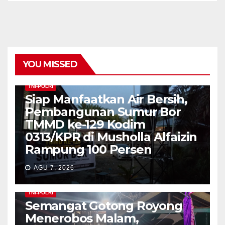
YOU MISSED
TNI-POLRI
Siap Manfaatkan Air Bersih,
Pembangunan Sumur Bor
TMMD ke-129 Kodim
0313/KPR di Musholla Alfaizin
Rampung 100 Persen
AGU 7, 2026
TNI-POLRI
Semangat Gotong Royong
Menerobos Malam,