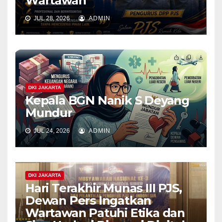
Wartawan
JUL 28, 2026
ADMIN
DKI JAKARTA
Kepala BGN Nanik S Deyang
Mundur
JUL 24, 2026
ADMIN
DKI JAKARTA
Hari Terakhir Munas III PJS,
Dewan Pers Ingatkan
Wartawan Patuhi Etika dan