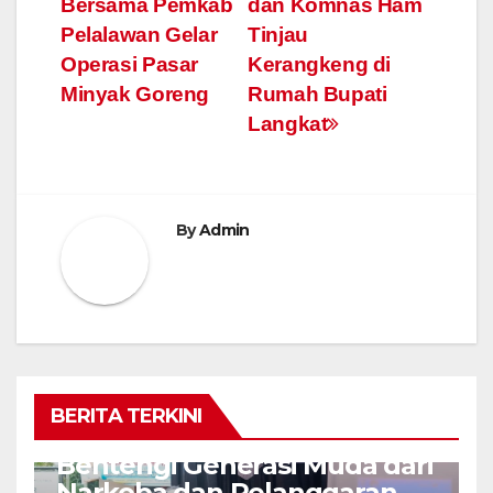
Bersama Pemkab
dan Komnas Ham
pos
Pelalawan Gelar
Tinjau
Operasi Pasar
Kerangkeng di
Minyak Goreng
Rumah Bupati
Langkat
By
Admin
BERITA TERKINI
SUMATERA
Bentengi Generasi Muda dari
Narkoba dan Pelanggaran