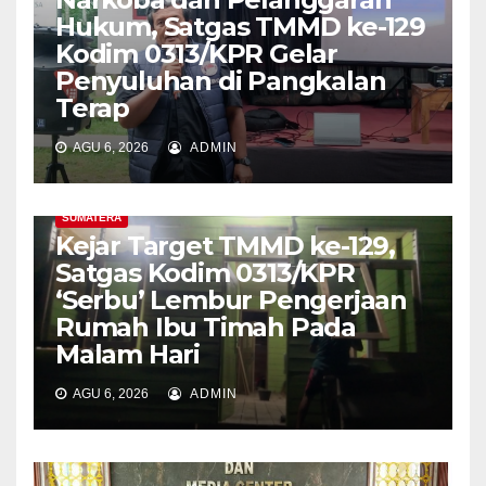
Hukum, Satgas TMMD ke-129
Kodim 0313/KPR Gelar
Penyuluhan di Pangkalan
Terap
AGU 6, 2026
ADMIN
SUMATERA
Kejar Target TMMD ke-129,
Satgas Kodim 0313/KPR
‘Serbu’ Lembur Pengerjaan
Rumah Ibu Timah Pada
Malam Hari
AGU 6, 2026
ADMIN