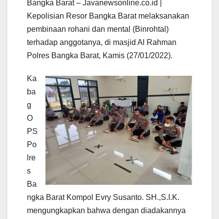
Bangka Barat – Javanewsonline.co.id |
Kepolisian Resor Bangka Barat melaksanakan
pembinaan rohani dan mental (Binrohtal)
terhadap anggotanya, di masjid Al Rahman
Polres Bangka Barat, Kamis (27/01/2022).
Ka
ba
g
O
PS
Po
lre
s
Ba
ngka Barat Kompol Evry Susanto. SH.,S.I.K.
mengungkapkan bahwa dengan diadakannya