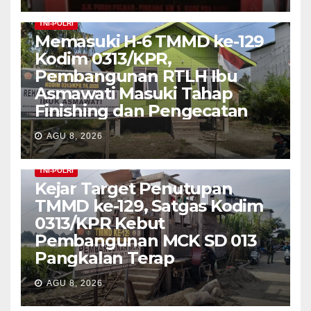
TNI-POLRI
Memasuki H-6 TMMD ke-129
Kodim 0313/KPR,
Pembangunan RTLH Ibu
Asmawati Masuki Tahap
Finishing dan Pengecatan
AGU 8, 2026
TNI-POLRI
Kejar Target Penutupan
TMMD ke-129, Satgas Kodim
0313/KPR Kebut
Pembangunan MCK SD 013
Pangkalan Terap
AGU 8, 2026