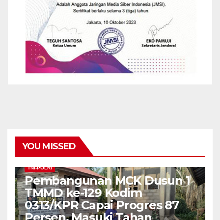
YOU MISSED
TNI-POLRI
Pembangunan MCK Dusun 1
TMMD ke-129 Kodim
0313/KPR Capai Progres 87
Persen, Masuki Tahan