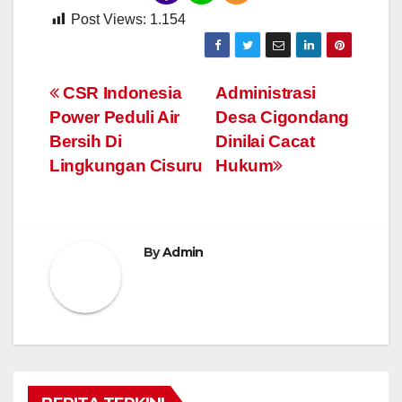
Post Views:
1.154
Navigasi
CSR Indonesia
Administrasi
Power Peduli Air
Desa Cigondang
pos
Bersih Di
Dinilai Cacat
Lingkungan Cisuru
Hukum
By
Admin