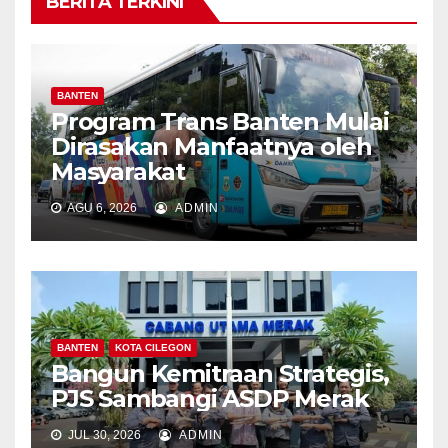
BERITA TERKINI
BANTEN
Program Trans Banten Mulai
Dirasakan Manfaatnya oleh
Masyarakat
AGU 6, 2026
ADMIN
BANTEN
KOTA CILEGON
Bangun Kemitraan Strategis,
PJS Sambangi ASDP Merak
JUL 30, 2026
ADMIN