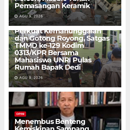
Pemasangan Keramik
AGU 9, 2026
TNI-POLRI
Perkuat Kemanunggalan
dan Gotong Royong, Satgas
TMMD ke-129 Kodim
0313/KPR Bersama
Mahasiswa UNRI Pulas
Rumah Bapak Dedi
AGU 9, 2026
OPINI
Menembus Benteng
Kemiskinan Sampang