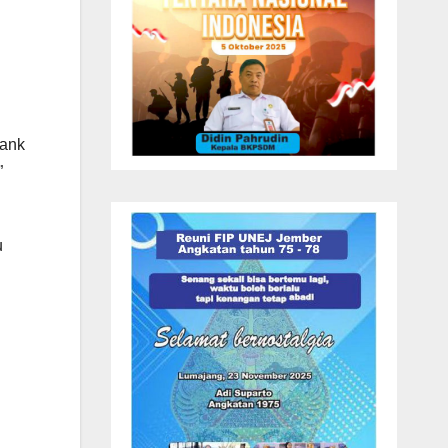
Bank
”
u