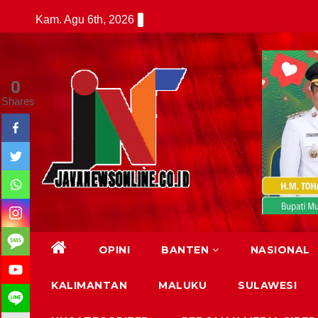
Skip
Kam. Agu 6th, 2026
to
content
0
Shares
OPINI
BANTEN
NASIONAL
KALIMANTAN
MALUKU
SULAWESI