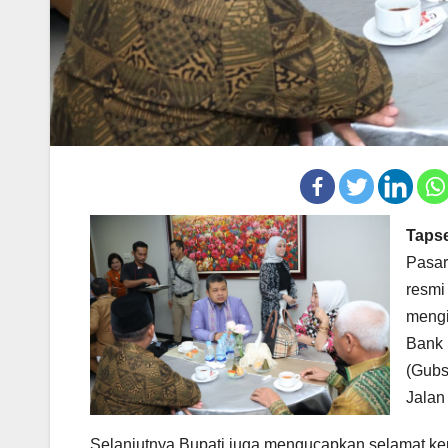
Tapse
Pasar
resmi
mengi
Bank 
(Gubs
Jalan
Selanjutnya Bupati juga mengucapkan selamat ke