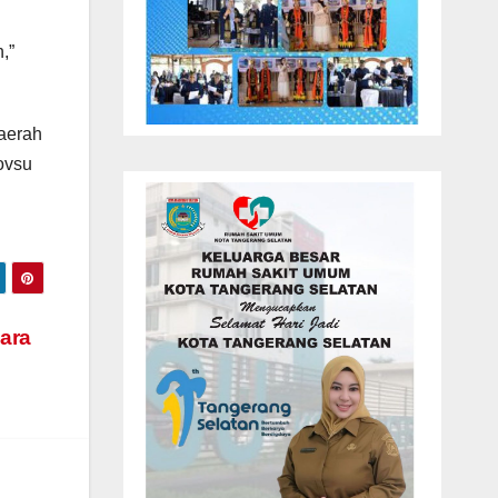
,”
aerah
ovsu
ara