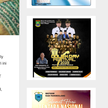
ly
 ini
T
3,