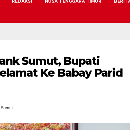
REDAKSI
NUSA TENGGARA TIMUR
BERIT
ank Sumut, Bupati
elamat Ke Babay Parid
k Sumut