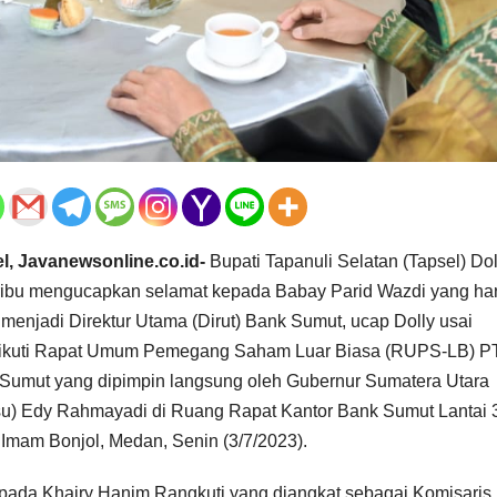
l, Javanewsonline.co.id-
Bupati Tapanuli Selatan (Tapsel) Dol
ibu mengucapkan selamat kepada Babay Parid Wazdi yang hari
 menjadi Direktur Utama (Dirut) Bank Sumut, ucap Dolly usai
kuti Rapat Umum Pemegang Saham Luar Biasa (RUPS-LB) P
Sumut yang dipimpin langsung oleh Gubernur Sumatera Utara
u) Edy Rahmayadi di Ruang Rapat Kantor Bank Sumut Lantai 
 Imam Bonjol, Medan, Senin (3/7/2023).
pada Khairy Hanim Rangkuti yang diangkat sebagai Komisaris