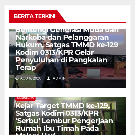
BERITA TERKINI
SUMATERA
Bentengi Generasi Muda dari
Narkoba dan Pelanggaran
Hukum, Satgas TMMD ke-129
Kodim 0313/KPR Gelar
Penyuluhan di Pangkalan
Terap
AGU 6, 2026
ADMIN
SUMATERA
Kejar Target TMMD ke-129,
Satgas Kodim 0313/KPR
‘Serbu’ Lembur Pengerjaan
Rumah Ibu Timah Pada