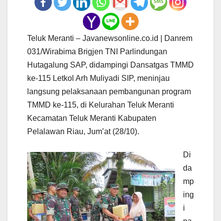
Teluk Meranti – Javanewsonline.co.id | Danrem
031/Wirabima Brigjen TNI Parlindungan
Hutagalung SAP, didampingi Dansatgas TMMD
ke-115 Letkol Arh Muliyadi SIP, meninjau
langsung pelaksanaan pembangunan program
TMMD ke-115, di Kelurahan Teluk Meranti
Kecamatan Teluk Meranti Kabupaten
Pelalawan Riau, Jum’at (28/10).
Di
da
mp
ing
i