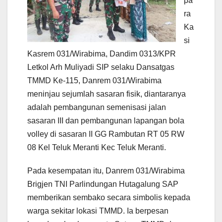
pa
ra
Ka
si
Kasrem 031/Wirabima, Dandim 0313/KPR
Letkol Arh Muliyadi SIP selaku Dansatgas
TMMD Ke-115, Danrem 031/Wirabima
meninjau sejumlah sasaran fisik, diantaranya
adalah pembangunan semenisasi jalan
sasaran III dan pembangunan lapangan bola
volley di sasaran II GG Rambutan RT 05 RW
08 Kel Teluk Meranti Kec Teluk Meranti.
Pada kesempatan itu, Danrem 031/Wirabima
Brigjen TNI Parlindungan Hutagalung SAP
memberikan sembako secara simbolis kepada
warga sekitar lokasi TMMD. Ia berpesan