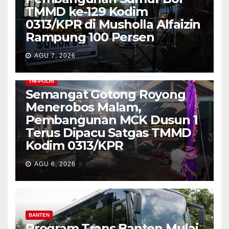
TMMD ke-129 Kodim
0313/KPR di Musholla Alfaizin
Rampung 100 Persen
AGU 7, 2026
TNI-POLRI
Semangat Gotong Royong
Menerobos Malam,
Pembangunan MCK Dusun 1
Terus Dipacu Satgas TMMD
Kodim 0313/KPR
AGU 6, 2026
BANTEN
Program Trans Banten Mulai