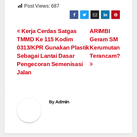
Post Views:
687
Navigasi
Kerja Cerdas Satgas
ARIMBI
TMMD Ke 115 Kodim
Geram SM
pos
0313/KPR Gunakan Plastik
Kerumutan
Sebagai Lantai Dasar
Terancam?
Pengecoran Semenisasi
Jalan
By
Admin