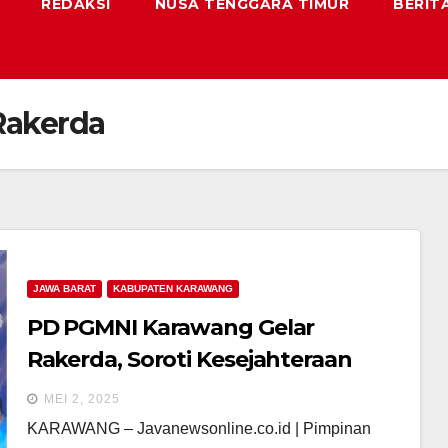
REDAKSI
NUSA TENGGARA TIMUR
BERIT
Rakerda
JAWA BARAT
KABUPATEN KARAWANG
PD PGMNI Karawang Gelar
Rakerda, Soroti Kesejahteraan
Guru Madrasah
MEI 2, 2025
KARAWANG – Javanewsonline.co.id | Pimpinan