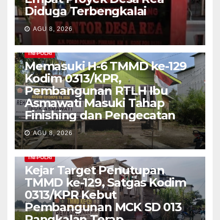
Diduga Terbengkalai
AGU 8, 2026
TNI-POLRI
Memasuki H-6 TMMD ke-129
Kodim 0313/KPR,
Pembangunan RTLH Ibu
Asmawati Masuki Tahap
Finishing dan Pengecatan
AGU 8, 2026
TNI-POLRI
Kejar Target Penutupan
TMMD ke-129, Satgas Kodim
0313/KPR Kebut
Pembangunan MCK SD 013
Pangkalan Terap