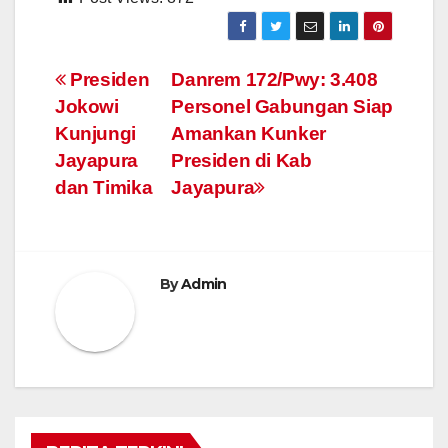
Navigasi
Presiden
Danrem 172/Pwy: 3.408
Jokowi
Personel Gabungan Siap
pos
Kunjungi
Amankan Kunker
Jayapura
Presiden di Kab
dan Timika
Jayapura
By
Admin