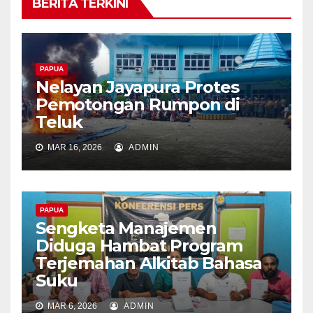
BERITA TERKINI
PAPUA
Nelayan Jayapura Protes
Pemotongan Rumpon di
Teluk
MAR 16, 2026
ADMIN
PAPUA
Sengketa Manajemen
Diduga Hambat Program
Terjemahan Alkitab Bahasa
Suku
MAR 6, 2026
ADMIN