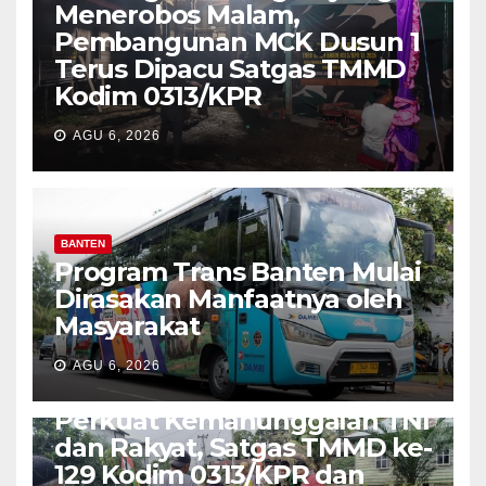
Menerobos Malam,
Pembangunan MCK Dusun 1
Terus Dipacu Satgas TMMD
Kodim 0313/KPR
AGU 6, 2026
BANTEN
Program Trans Banten Mulai
Dirasakan Manfaatnya oleh
Masyarakat
AGU 6, 2026
TNI-POLRI
Perkuat Kemanunggalan TNI
dan Rakyat, Satgas TMMD ke-
129 Kodim 0313/KPR dan