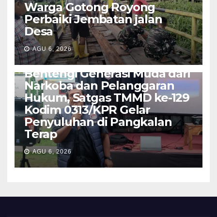
Warga Gotong Royong
Perbaiki Jembatan jalan
Desa
AGU 6, 2026
SUMATERA
Bentengi Generasi Muda dari
Narkoba dan Pelanggaran
Hukum, Satgas TMMD ke-129
Kodim 0313/KPR Gelar
Penyuluhan di Pangkalan
Terap
AGU 6, 2026