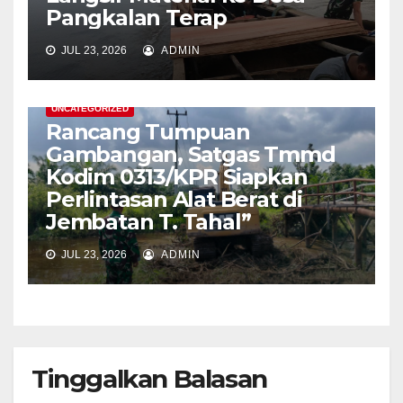
Pangkalan Terap
JUL 23, 2026
ADMIN
UNCATEGORIZED
Rancang Tumpuan
Gambangan, Satgas Tmmd
Kodim 0313/KPR Siapkan
Perlintasan Alat Berat di
Jembatan T. Tahal”
JUL 23, 2026
ADMIN
Tinggalkan Balasan