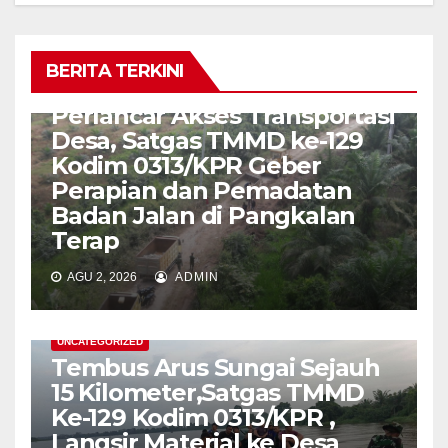
BERITA TERKINI
UNCATEGORIZED
Perlancar Akses Transportasi
Desa, Satgas TMMD ke-129
Kodim 0313/KPR Geber
Perapian dan Pemadatan
Badan Jalan di Pangkalan
Terap
AGU 2, 2026
ADMIN
UNCATEGORIZED
Tembus Arus Sungai Sejauh
15 Kilometer,Satgas TMMD
Ke-129 Kodim 0313/KPR ,
Langsir Material ke Desa