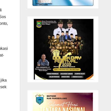
i
SSos
onto,
ukasi
at-
jika
lsek