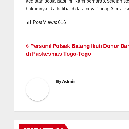
kegiatan sosialisasi ini. Kami berharap, setelah so
hukumnya jika terlibat didalamnya,” ucap Aipda P
Post Views:
616
Navigasi
Personil Polsek Batang Ikuti Donor Da
di Puskesmas Togo-Togo
pos
By
Admin