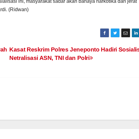
sialisasi ini, masyarakat sadar akan bahaya narkotika dan jerat
ardi. (Ridwan)
rah
Kasat Reskrim Polres Jeneponto Hadiri Sosiali
Netralisasi ASN, TNI dan Polri