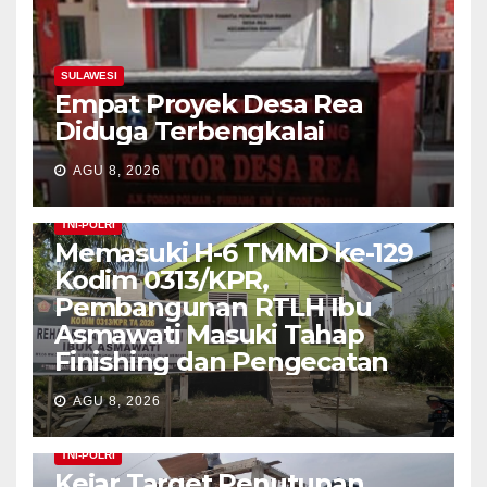
SULAWESI
Empat Proyek Desa Rea
Diduga Terbengkalai
AGU 8, 2026
TNI-POLRI
Memasuki H-6 TMMD ke-129
Kodim 0313/KPR,
Pembangunan RTLH Ibu
Asmawati Masuki Tahap
Finishing dan Pengecatan
AGU 8, 2026
TNI-POLRI
Kejar Target Penutupan