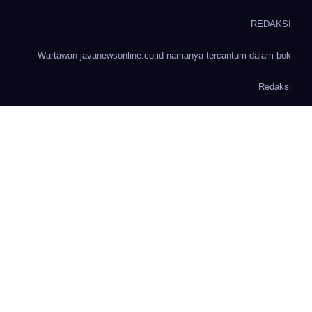
REDAKSI
Wartawan javanewsonline.co.id namanya tercantum dalam bok
Redaksi